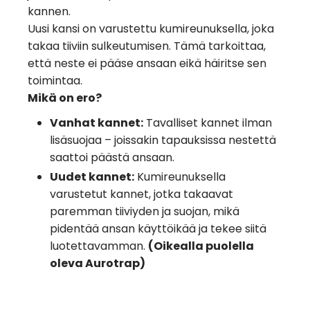
kannen.
Uusi kansi on varustettu kumireunuksella, joka
takaa tiiviin sulkeutumisen. Tämä tarkoittaa,
että neste ei pääse ansaan eikä häiritse sen
toimintaa.
Mikä on ero?
Vanhat kannet:
Tavalliset kannet ilman
lisäsuojaa – joissakin tapauksissa nestettä
saattoi päästä ansaan.
Uudet kannet:
Kumireunuksella
varustetut kannet, jotka takaavat
paremman tiiviyden ja suojan, mikä
pidentää ansan käyttöikää ja tekee siitä
luotettavamman.
(Oikealla puolella
oleva Aurotrap)