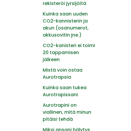
rekisteröi jyrsijöitä
Kuinka saan uuden
CO2-kannisterin ja
akun (osanumerot,
akkusovitin jne.)
CO2-kanisteri ei toimi
20 tappamisen
jälkeen
Mistä voin ostaa
Aurotrapsia
Kuinka saan tukea
Aurotrapissani
Aurotrapini on
viallinen, mitä minun
pitäisi tehdä
Miksi ansani hälytys