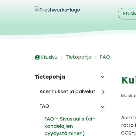
Siirry pääsisältöön
Etusi
Tietopohja
FAQ
Etusivu
Tietopohja
Ku
Asennukset ja palvelut
Muokat
FAQ
Aurotr
FAQ – Sivusaalis (ei-
rotta 
kohdelajien
CO2-pa
pyydystäminen)