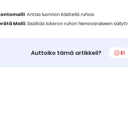
uontomalli
: Antaa luonnon käsitellä ruhoa.
erätä Malli:
Sisältää lokeron ruhon hienovaraiseen säilyt
Auttoiko tämä artikkeli?
Ei