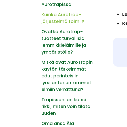
Aurotrapissa
L
Kuinka Aurotrap-
järjestelmä toimii?
K
Ovatko Aurotrap-
tuotteet turvallisia
lemmikkieläimille ja
ympäristölle?
Mitkä ovat AuroTrapin
käytön tärkeimmät
edut perinteisiin
jyrsijäntorjuntamenet
elmiin verrattuna?
Trapissani on kansi
rikki, miten voin tilata
uuden
Oma ansa Älä