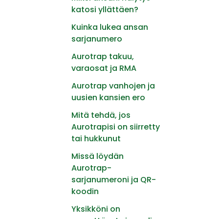
katosi yllättäen?
Kuinka lukea ansan
sarjanumero
Aurotrap takuu,
varaosat ja RMA
Aurotrap vanhojen ja
uusien kansien ero
Mitä tehdä, jos
Aurotrapisi on siirretty
tai hukkunut
Missä löydän
Aurotrap-
sarjanumeroni ja QR-
koodin
Yksikköni on