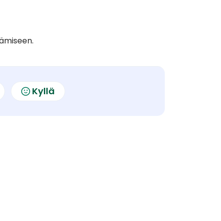
tämiseen.
Kyllä