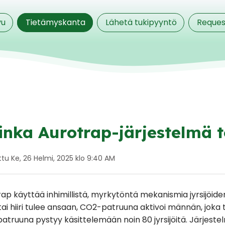
vu
Tietämyskanta
Lähetä tukipyyntö
Reques
inka Aurotrap-järjestelmä t
tu Ke, 26 Helmi, 2025 klo 9:40 AM
ap käyttää inhimillistä, myrkytöntä mekanismia jyrsijöi
tai hiiri tulee ansaan, CO2-patruuna aktivoi männän, joka t
truuna pystyy käsittelemään noin 80 jyrsijöitä. Järjestel