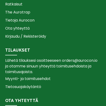
Ratkaisut
The Aurotrap
Tietoja Aurocon
Ota yhteyttä
Kirjaudu / Rekisteröidy
TILAUKSET
Lähetä tilauksesi osoitteeseen
orders@aurocon.io
ja otamme sinuun yhteyttä toimitusehdoista ja
toimitusajoista.
Myynti- ja toimitusehdot
Tietosuojakäytäntö
OTA YHTEYTTÄ