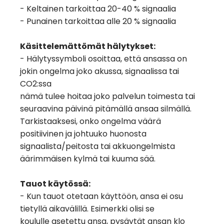
- Keltainen tarkoittaa 20-40 % signaalia
- Punainen tarkoittaa alle 20 % signaalia
Käsittelemättömät hälytykset:
- Hälytyssymboli osoittaa, että ansassa on
jokin ongelma joko akussa, signaalissa tai
CO2:ssa
nämä tulee hoitaa joko palvelun toimesta tai
seuraavina päivinä pitämällä ansaa silmällä.
Tarkistaaksesi, onko ongelma väärä
positiivinen ja johtuuko huonosta
signaalista/peitosta tai akkuongelmista
äärimmäisen kylmä tai kuuma sää.
Tauot käytössä:
- Kun tauot otetaan käyttöön, ansa ei osu
tietyllä aikavälillä. Esimerkki olisi se
koululle asetettu ansa, pysäytät ansan klo