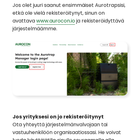
Jos olet juuri saanut ensimmäiset Aurotrapsisi,
etkä ole vielä rekisteröitynyt, sinun on
avattava
www.aurocon.io
ja rekisteröidyttävä
järjestelmäämme.
Jos yrityksesi on jo rekisteröitynyt
Ota yhteyttä järjestelmänvalvojaan tai
vastuuhenkilöön organisaatiossasi. He voivat