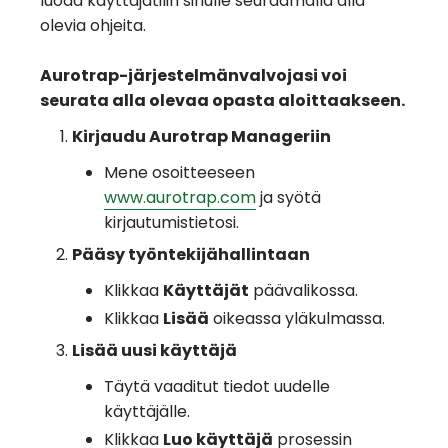
luoda käyttäjätilin sinulle seuraamalla alla
olevia ohjeita.
Aurotrap-järjestelmänvalvojasi voi
seurata alla olevaa opasta aloittaakseen.
Kirjaudu Aurotrap Manageriin
Mene osoitteeseen
www.aurotrap.com
ja syötä
kirjautumistietosi.
Pääsy työntekijähallintaan
Klikkaa
Käyttäjät
päävalikossa.
Klikkaa
Lisää
oikeassa yläkulmassa.
Lisää uusi käyttäjä
Täytä vaaditut tiedot uudelle
käyttäjälle.
Klikkaa
Luo käyttäjä
prosessin